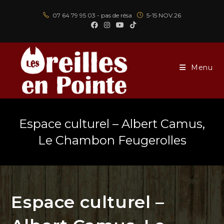
Skip
07 64 79 95 03 - pas de résa
5-15 NOV.26
to
content
Menu
Espace culturel – Albert Camus,
Le Chambon Feugerolles
Espace culturel –