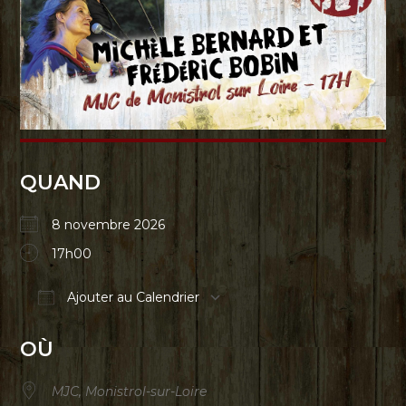
QUAND
8 novembre 2026
17h00
Ajouter au Calendrier
Télécharger ICS
Calendrier Google
iCalendar
Office
OÙ
MJC, Monistrol-sur-Loire