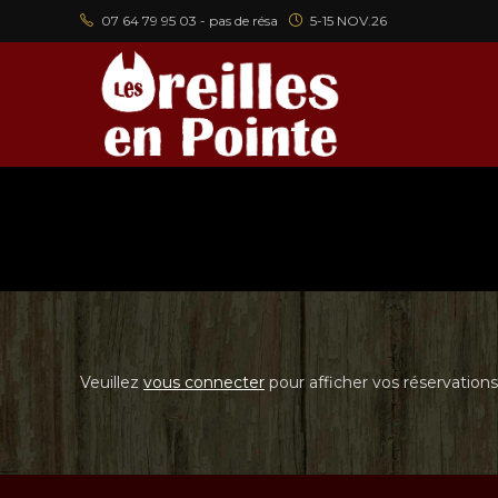
Skip
07 64 79 95 03 - pas de résa
5-15 NOV.26
to
content
Veuillez
vous connecter
pour afficher vos réservations