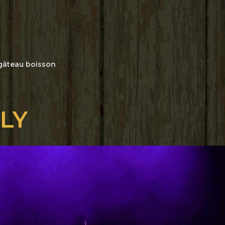
le
iCalendar
Office 365
 gâteau boisson
LY