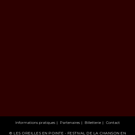
Informations pratiques
Partenaires
Billetterie
Contact
© LES OREILLES EN POINTE - FESTIVAL DE LA CHANSON EN